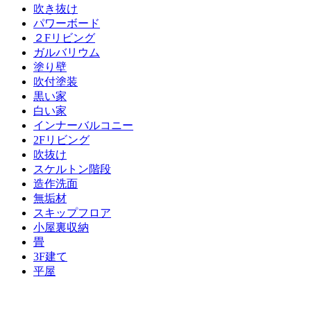
吹き抜け
パワーボード
２Fリビング
ガルバリウム
塗り壁
吹付塗装
黒い家
白い家
インナーバルコニー
2Fリビング
吹抜け
スケルトン階段
造作洗面
無垢材
スキップフロア
小屋裏収納
畳
3F建て
平屋