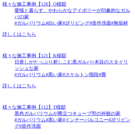
様々な施工事例
【126】O様邸
愛猫と暮らす、やわらかなアイボリーが印象的なガル
バの家
#ガルバリウム
#白い家
#2Fリビング
#造作洗面
#無垢材
詳しくはこちら
様々な施工事例
【121】K様邸
日差しがたっぷり射しこむ黒ガルバ×木目のスタイリ
ッシュな家
#ガルバリウム
#黒い家
#スケルトン階段
#畳
詳しくはこちら
様々な施工事例
【112】T様邸
黒色ガルバリウムが際立つキューブ型の外観の家
#ガルバリウム
#黒い家
#インナーバルコニー
#2Fリビン
グ
#造作洗面