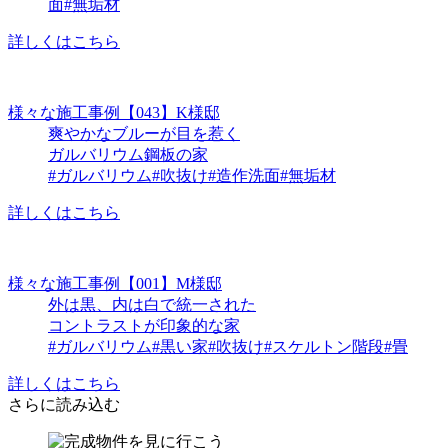
面
#無垢材
詳しくはこちら
様々な施工事例
【043】K様邸
爽やかなブルーが目を惹く
ガルバリウム鋼板の家
#ガルバリウム
#吹抜け
#造作洗面
#無垢材
詳しくはこちら
様々な施工事例
【001】M様邸
外は黒、内は白で統一された
コントラストが印象的な家
#ガルバリウム
#黒い家
#吹抜け
#スケルトン階段
#畳
詳しくはこちら
さらに読み込む