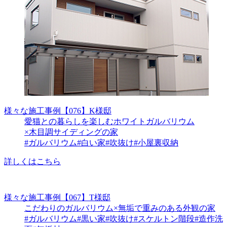
様々な施工事例
【076】K様邸
愛猫との暮らしを楽しむホワイトガルバリウム
×木目調サイディングの家
#ガルバリウム
#白い家
#吹抜け
#小屋裏収納
詳しくはこちら
様々な施工事例
【067】T様邸
こだわりのガルバリウム×無垢で重みのある外観の家
#ガルバリウム
#黒い家
#吹抜け
#スケルトン階段
#造作洗