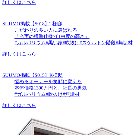
詳しくはこちら
SUUMO掲載
【S018】T様邸
こだわりの多い人に選ばれる
「充実の標準仕様×自由度の高さ」
#ガルバリウム
#黒い家
#吹抜け
#スケルトン階段
#無垢材
詳しくはこちら
SUUMO掲載
【S015】K様邸
悩めるオーナーを笑顔に変えた
本体価格1300万円と、社長の男気
#ガルバリウム
#吹抜け
#無垢材
詳しくはこちら