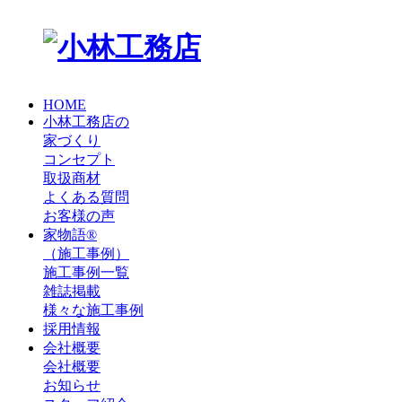
HOME
小林工務店の
家づくり
コンセプト
取扱商材
よくある質問
お客様の声
家物語®
（施工事例）
施工事例一覧
雑誌掲載
様々な施工事例
採用情報
会社概要
会社概要
お知らせ