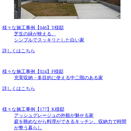
様々な施工事例
【046】T様邸
芝生の緑が映える、
シンプルでスッキリとした白い家
詳しくはこちら
様々な施工事例
【024】F様邸
充実収納・多目的に使える中二階のある家
詳しくはこちら
様々な施工事例
【177】K様邸
アッシュグレージュの外観が魅せる家
庭を眺めながら料理ができるキッチン、収納力で時間
が整う暮らし