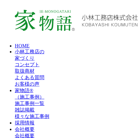
HOME
小林工務店の
家づくり
コンセプト
取扱商材
よくある質問
お客様の声
家物語®
（施工事例）
施工事例一覧
雑誌掲載
様々な施工事例
採用情報
会社概要
会社概要